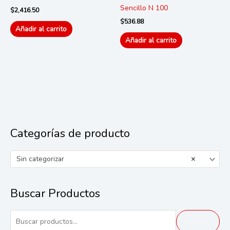
Sencillo N 100
$
2,416.50
$
536.88
Añadir al carrito
Añadir al carrito
Categorías de producto
Sin categorizar
×
Buscar Productos
B
Buscar