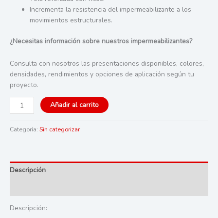
Incrementa la resistencia del impermeabilizante a los
movimientos estructurales.
¿Necesitas información sobre nuestros impermeabilizantes?
Consulta con nosotros las presentaciones disponibles, colores,
densidades, rendimientos y opciones de aplicación según tu
proyecto.
IMPAC
Añadir al carrito
SUPER
REFUERZO
Categoría:
Sin categorizar
100
cantidad
Descripción
Valoraciones (0)
Descripción: