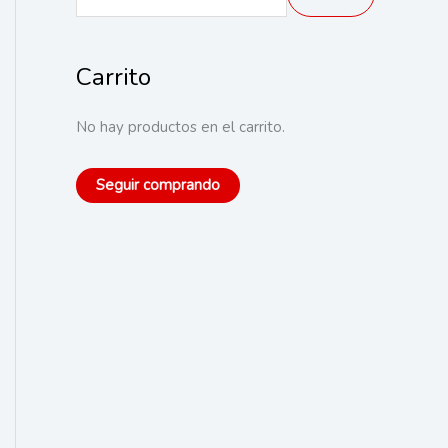
u
s
Carrito
c
a
No hay productos en el carrito.
r
p
Seguir comprando
o
r
: