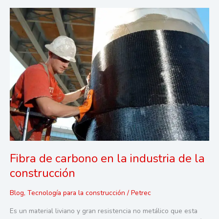
Industriales
para
Supermercados
Fibra de carbono en la industria de la
construcción
Blog
,
Tecnología para la construcción
/
Petrec
Es un material liviano y gran resistencia no metálico que esta