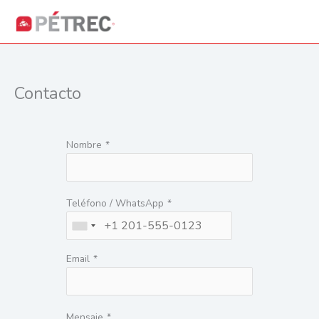
Ir
Menú
al
Menú
contenido
Contacto
Nombre
*
Teléfono / WhatsApp
*
Email
*
Mensaje
*