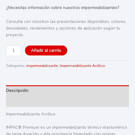
¿Necesitas información sobre nuestros impermeabilizantes?
Consulta con nosotros las presentaciones disponibles, colores,
densidades, rendimientos y opciones de aplicación según tu
proyecto.
IMPAC
Añadir al carrito
PREMIUM
10
Categorías:
impermeabilizante
,
Impermeabilizante Acrílico
años
Impermeabilizante
Acrílico
Blanco
Descripción
y
Terracota
Valoraciones (0)
cantidad
Impermeabilizante Acrílico
IMPAC® Premium es un impermeabilizante térmico elastomérico
de larga duración y alta resistencia formulado con resinas