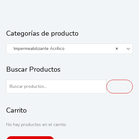
Categorías de producto
Impermeabilizante Acrílico
×
Buscar Productos
B
Buscar
u
s
Carrito
c
a
No hay productos en el carrito.
r
p