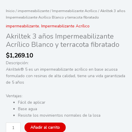
Inicio
/
impermeabilizante
/
Impermeabilizante Acrílico
/ Akriltek 3 años
Impermeabilizante Acrílico Blanco y terracota fibratado
impermeabilizante
,
Impermeabilizante Acrílico
Akriltek 3 años Impermeabilizante
Acrílico Blanco y terracota fibratado
$
1,269.10
Descripción:
Akriltek® 5 es un impermeabilizante acrílico en base
acuosa
formulado con resinas de alta calidad, tiene una
vida garantizada
de 5 años
Ventajas:
Fácil de aplicar
Base agua
Resiste los movimientos normales de la losa
Akriltek
Añadir al carrito
3