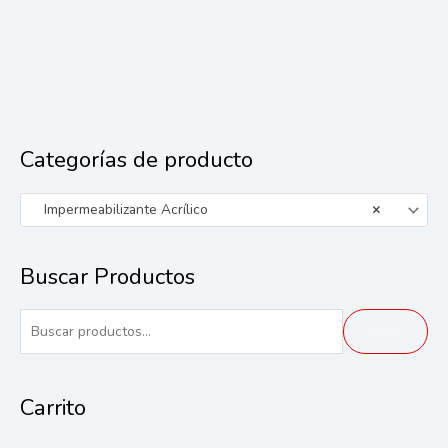
Categorías de producto
Impermeabilizante Acrílico
×
Buscar Productos
B
Buscar
u
s
Carrito
c
a