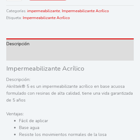
años
Categorías:
impermeabilizante
,
Impermeabilizante Acrílico
Impermeabilizante
Etiqueta:
Impermeabilizante Acrílico
Acrílico
Blanco
y
terracota
Descripción
fibratado
cantidad
Valoraciones (0)
Impermeabilizante Acrílico
Descripción:
Akriltek® 5 es un impermeabilizante acrílico en base
acuosa
formulado con resinas de alta calidad, tiene una
vida garantizada
de 5 años
Ventajas:
Fácil de aplicar
Base agua
Resiste los movimientos normales de la losa