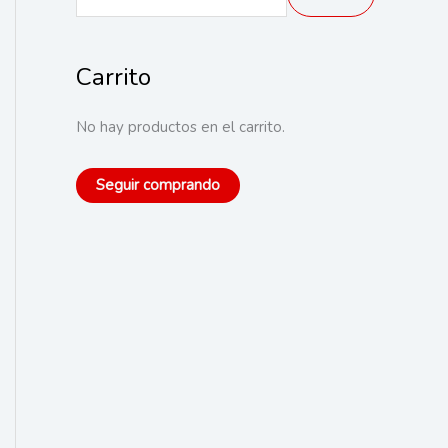
u
s
Carrito
c
a
No hay productos en el carrito.
r
p
Seguir comprando
o
r
: