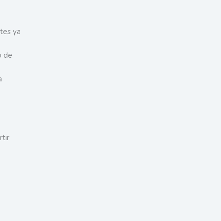
tes ya
o de
a
tir