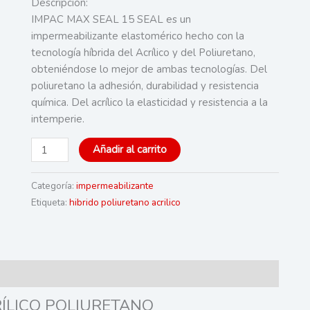
Descripción:
IMPAC MAX SEAL 15 SEAL es un
impermeabilizante elastomérico hecho con la
tecnología híbrida del Acrílico y del Poliuretano,
obteniéndose lo mejor de ambas tecnologías. Del
poliuretano la adhesión, durabilidad y resistencia
química. Del acrílico la elasticidad y resistencia a la
intemperie.
IMPAC®
Añadir al carrito
MAX
SEAL
Categoría:
impermeabilizante
15
Etiqueta:
hibrido poliuretano acrilico
cantidad
RÍLICO POLIURETANO