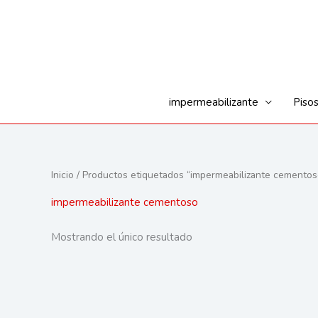
Ir
al
contenido
impermeabilizante
Piso
Inicio
/ Productos etiquetados “impermeabilizante cementos
impermeabilizante cementoso
Mostrando el único resultado